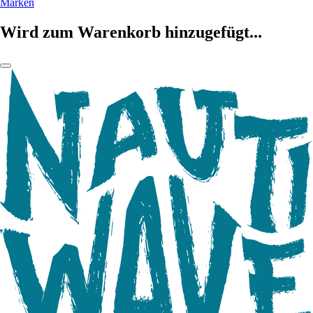
Marken
Wird zum Warenkorb hinzugefügt...