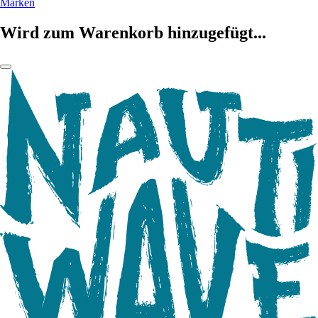
Marken
Wird zum Warenkorb hinzugefügt...