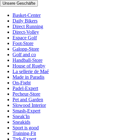
Unsere Geschäfte
Basket-Center
Daily Bikers
Direct Running
Direct-Volley
Espace Golf
Foot-Store
Galopp-Store
Golf and co
Handball-Store
House of Rugby
La sellerie de Maé
Made in Paradis
On-Fight
Padel-Expert
Pecheur-Store
Pet and Garden
Slowood Interior
Smash-Expert
Sneak'In
Sneakids
Sport is good
Training-Fit
Trek-Expert