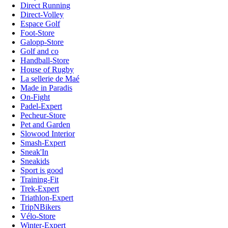
Direct Running
Direct-Volley
Espace Golf
Foot-Store
Galopp-Store
Golf and co
Handball-Store
House of Rugby
La sellerie de Maé
Made in Paradis
On-Fight
Padel-Expert
Pecheur-Store
Pet and Garden
Slowood Interior
Smash-Expert
Sneak'In
Sneakids
Sport is good
Training-Fit
Trek-Expert
Triathlon-Expert
TripNBikers
Vélo-Store
Winter-Expert