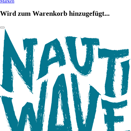
Marken
Wird zum Warenkorb hinzugefügt...