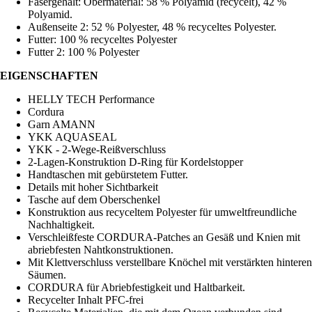
Fasergehalt: Obermaterial: 58 % Polyamid (recycelt), 42 %
Polyamid.
Außenseite 2: 52 % Polyester, 48 % recyceltes Polyester.
Futter: 100 % recyceltes Polyester
Futter 2: 100 % Polyester
EIGENSCHAFTEN
HELLY TECH Performance
Cordura
Garn AMANN
YKK AQUASEAL
YKK - 2-Wege-Reißverschluss
2-Lagen-Konstruktion D-Ring für Kordelstopper
Handtaschen mit gebürstetem Futter.
Details mit hoher Sichtbarkeit
Tasche auf dem Oberschenkel
Konstruktion aus recyceltem Polyester für umweltfreundliche
Nachhaltigkeit.
Verschleißfeste CORDURA-Patches an Gesäß und Knien mit
abriebfesten Nahtkonstruktionen.
Mit Klettverschluss verstellbare Knöchel mit verstärkten hinteren
Säumen.
CORDURA für Abriebfestigkeit und Haltbarkeit.
Recycelter Inhalt PFC-frei