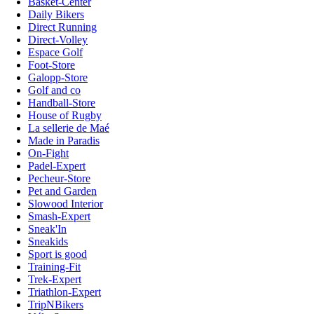
Basket-Center
Daily Bikers
Direct Running
Direct-Volley
Espace Golf
Foot-Store
Galopp-Store
Golf and co
Handball-Store
House of Rugby
La sellerie de Maé
Made in Paradis
On-Fight
Padel-Expert
Pecheur-Store
Pet and Garden
Slowood Interior
Smash-Expert
Sneak'In
Sneakids
Sport is good
Training-Fit
Trek-Expert
Triathlon-Expert
TripNBikers