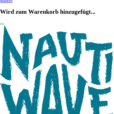
Marken
Wird zum Warenkorb hinzugefügt...