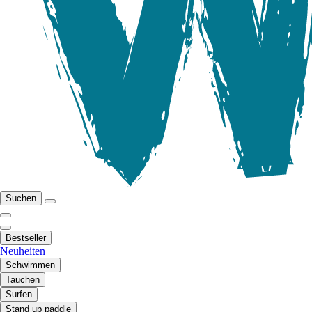
Suchen
Bestseller
Neuheiten
Schwimmen
Tauchen
Surfen
Stand up paddle