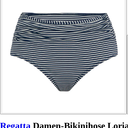
Regatta
Damen-Bikinihose Lori