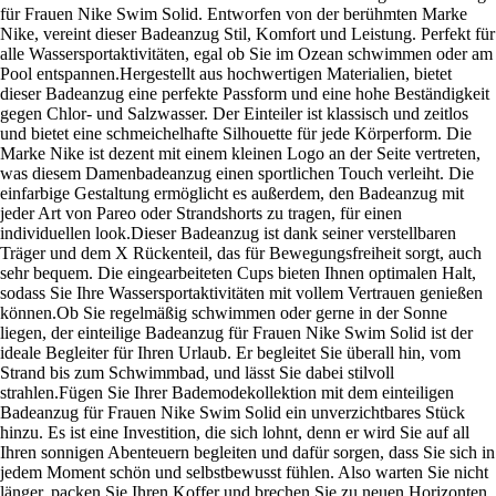
für Frauen Nike Swim Solid. Entworfen von der berühmten Marke
Nike, vereint dieser Badeanzug Stil, Komfort und Leistung. Perfekt für
alle Wassersportaktivitäten, egal ob Sie im Ozean schwimmen oder am
Pool entspannen.Hergestellt aus hochwertigen Materialien, bietet
dieser Badeanzug eine perfekte Passform und eine hohe Beständigkeit
gegen Chlor- und Salzwasser. Der Einteiler ist klassisch und zeitlos
und bietet eine schmeichelhafte Silhouette für jede Körperform. Die
Marke Nike ist dezent mit einem kleinen Logo an der Seite vertreten,
was diesem Damenbadeanzug einen sportlichen Touch verleiht. Die
einfarbige Gestaltung ermöglicht es außerdem, den Badeanzug mit
jeder Art von Pareo oder Strandshorts zu tragen, für einen
individuellen look.Dieser Badeanzug ist dank seiner verstellbaren
Träger und dem X Rückenteil, das für Bewegungsfreiheit sorgt, auch
sehr bequem. Die eingearbeiteten Cups bieten Ihnen optimalen Halt,
sodass Sie Ihre Wassersportaktivitäten mit vollem Vertrauen genießen
können.Ob Sie regelmäßig schwimmen oder gerne in der Sonne
liegen, der einteilige Badeanzug für Frauen Nike Swim Solid ist der
ideale Begleiter für Ihren Urlaub. Er begleitet Sie überall hin, vom
Strand bis zum Schwimmbad, und lässt Sie dabei stilvoll
strahlen.Fügen Sie Ihrer Bademodekollektion mit dem einteiligen
Badeanzug für Frauen Nike Swim Solid ein unverzichtbares Stück
hinzu. Es ist eine Investition, die sich lohnt, denn er wird Sie auf all
Ihren sonnigen Abenteuern begleiten und dafür sorgen, dass Sie sich in
jedem Moment schön und selbstbewusst fühlen. Also warten Sie nicht
länger, packen Sie Ihren Koffer und brechen Sie zu neuen Horizonten