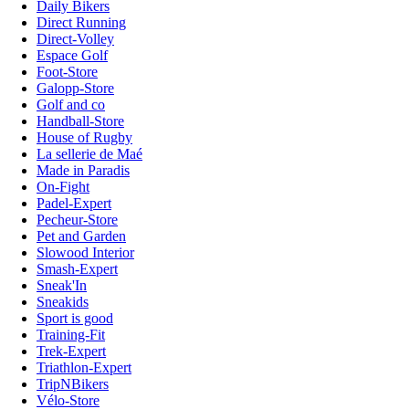
Daily Bikers
Direct Running
Direct-Volley
Espace Golf
Foot-Store
Galopp-Store
Golf and co
Handball-Store
House of Rugby
La sellerie de Maé
Made in Paradis
On-Fight
Padel-Expert
Pecheur-Store
Pet and Garden
Slowood Interior
Smash-Expert
Sneak'In
Sneakids
Sport is good
Training-Fit
Trek-Expert
Triathlon-Expert
TripNBikers
Vélo-Store