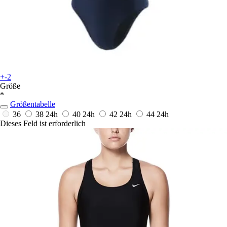
+-2
Größe
*
Größentabelle
36
38
24h
40
24h
42
24h
44
24h
Dieses Feld ist erforderlich