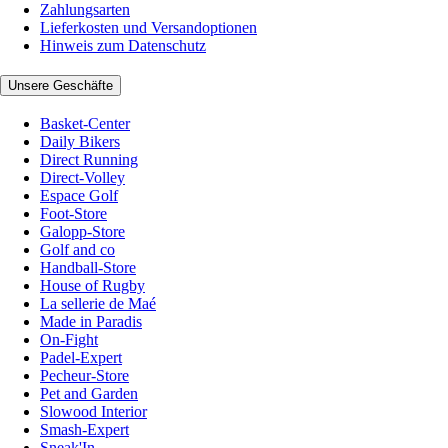
Zahlungsarten
Lieferkosten und Versandoptionen
Hinweis zum Datenschutz
Unsere Geschäfte
Basket-Center
Daily Bikers
Direct Running
Direct-Volley
Espace Golf
Foot-Store
Galopp-Store
Golf and co
Handball-Store
House of Rugby
La sellerie de Maé
Made in Paradis
On-Fight
Padel-Expert
Pecheur-Store
Pet and Garden
Slowood Interior
Smash-Expert
Sneak'In