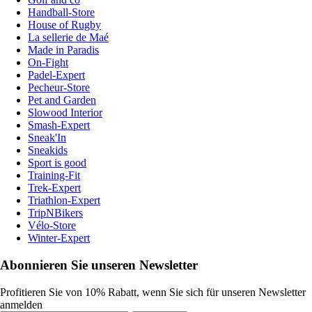
Handball-Store
House of Rugby
La sellerie de Maé
Made in Paradis
On-Fight
Padel-Expert
Pecheur-Store
Pet and Garden
Slowood Interior
Smash-Expert
Sneak'In
Sneakids
Sport is good
Training-Fit
Trek-Expert
Triathlon-Expert
TripNBikers
Vélo-Store
Winter-Expert
Abonnieren Sie unseren Newsletter
Profitieren Sie von 10% Rabatt, wenn Sie sich für unseren Newsletter
anmelden