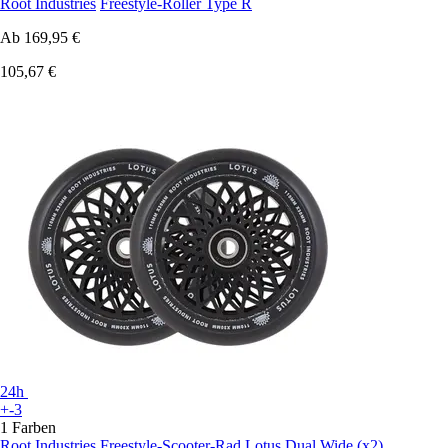
Root Industries
Freestyle-Roller Type R
Ab
169,95 €
105,67 €
24h
+-3
1 Farben
Root Industries
Freestyle-Scooter-Rad Lotus Dual Wide (x2)