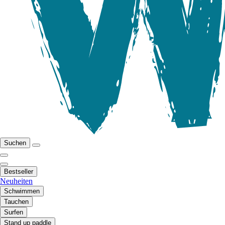
Suchen
Bestseller
Neuheiten
Schwimmen
Tauchen
Surfen
Stand up paddle