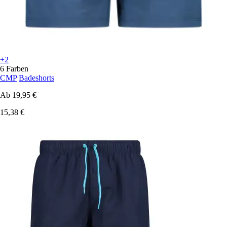
+2
6 Farben
CMP
Badeshorts
Ab
19,95 €
15,38 €