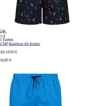
24h
+-3
1 Farben
CMP
Badehose für Kinder
Ab
19,95 €
16,85 €