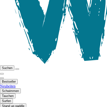
Suchen
Bestseller
Neuheiten
Schwimmen
Tauchen
Surfen
Stand up paddle