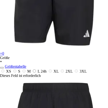
+0
Größe
*
Größentabelle
XS
S
M
L
24h
XL
2XL
3XL
Dieses Feld ist erforderlich