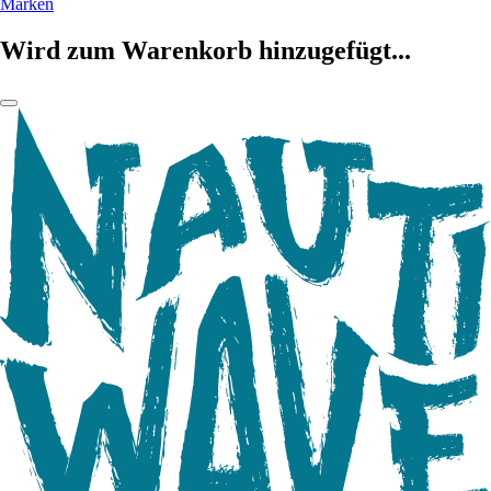
Marken
Wird zum Warenkorb hinzugefügt...