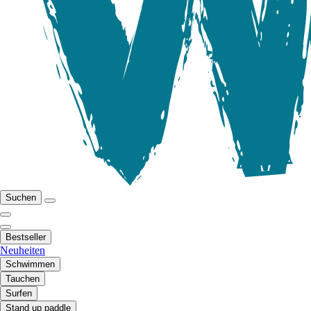
Suchen
Bestseller
Neuheiten
Schwimmen
Tauchen
Surfen
Stand up paddle