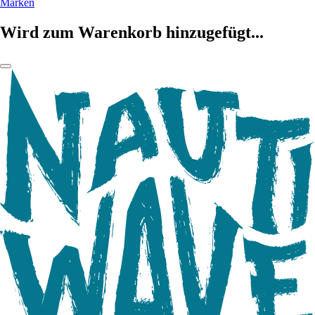
Marken
Wird zum Warenkorb hinzugefügt...