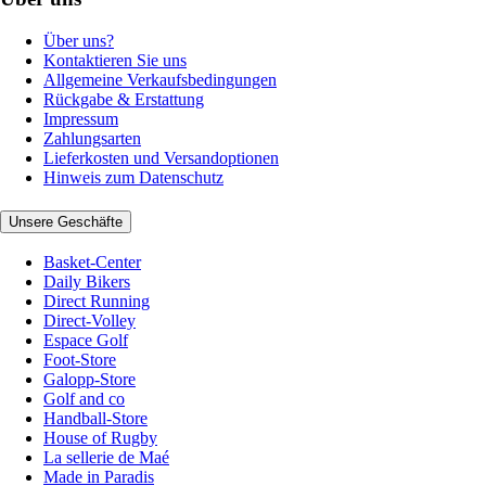
Über uns?
Kontaktieren Sie uns
Allgemeine Verkaufsbedingungen
Rückgabe & Erstattung
Impressum
Zahlungsarten
Lieferkosten und Versandoptionen
Hinweis zum Datenschutz
Unsere Geschäfte
Basket-Center
Daily Bikers
Direct Running
Direct-Volley
Espace Golf
Foot-Store
Galopp-Store
Golf and co
Handball-Store
House of Rugby
La sellerie de Maé
Made in Paradis