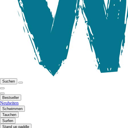
Suchen
Bestseller
Neuheiten
Schwimmen
Tauchen
Surfen
Stand up paddle