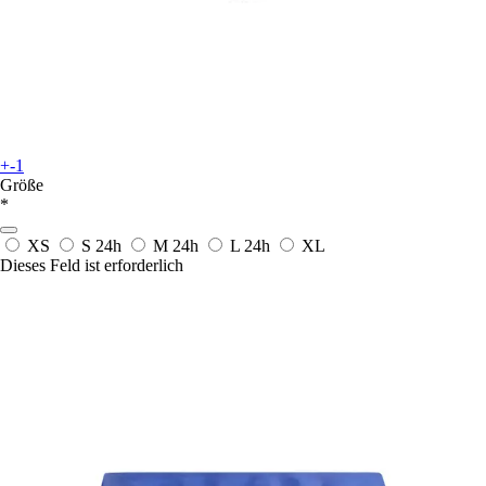
+-1
Größe
*
XS
S
24h
M
24h
L
24h
XL
Dieses Feld ist erforderlich