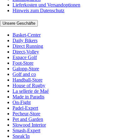
Lieferkosten und Versandoptionen
Hinweis zum Datenschutz
Unsere Geschäfte
Basket-Center
Daily Bikers
Direct Running
Direct-Volley
Espace Golf
Foot-Store
Galopp-Store
Golf and co
Handball-Store
House of Rugby
La sellerie de Maé
Made in Paradis
On-Fight
Padel-Expert
Pecheur-Store
Pet and Garden
Slowood Interior
Smash-Expert
Sneak'In