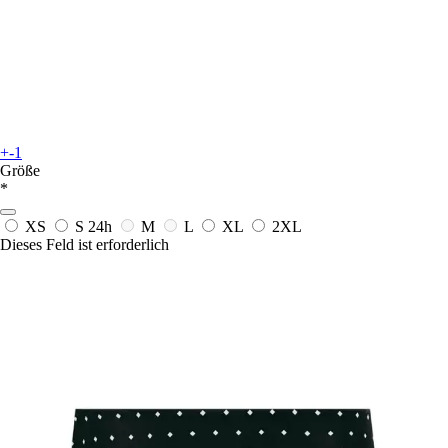
+-1
Größe
*
XS
S
24h
M
L
XL
2XL
Dieses Feld ist erforderlich