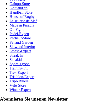
Galopp-Store
Golf and co
Handball-Store
House of Rugby
La sellerie de Maé
Made in Paradis
On-Fight
Padel-Expert
Pecheur-Store
Pet and Garden
Slowood Interior
Smash-Expert
Sneak'In
Sneakids
Sport is good
Training-Fit
Trek-Expert
Triathlon-Expert
TripNBikers
Vélo-Store
Winter-Expert
Abonnieren Sie unseren Newsletter