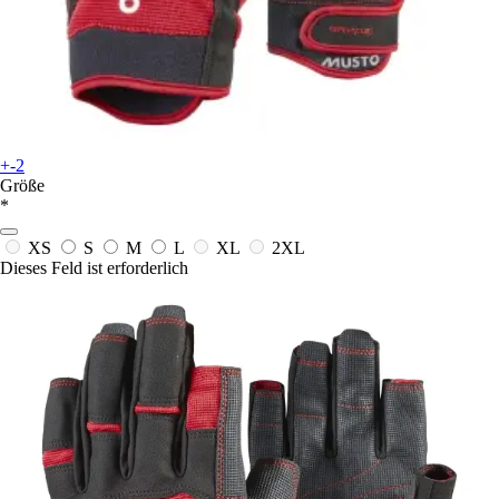
+-2
Größe
*
XS
S
M
L
XL
2XL
Dieses Feld ist erforderlich