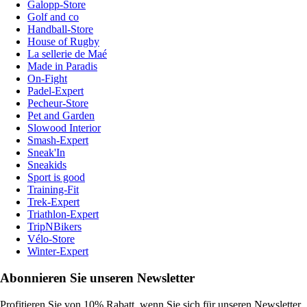
Galopp-Store
Golf and co
Handball-Store
House of Rugby
La sellerie de Maé
Made in Paradis
On-Fight
Padel-Expert
Pecheur-Store
Pet and Garden
Slowood Interior
Smash-Expert
Sneak'In
Sneakids
Sport is good
Training-Fit
Trek-Expert
Triathlon-Expert
TripNBikers
Vélo-Store
Winter-Expert
Abonnieren Sie unseren Newsletter
Profitieren Sie von 10% Rabatt, wenn Sie sich für unseren Newsletter