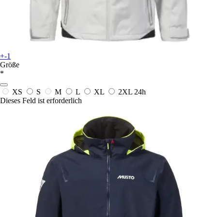
+-1
Größe
*
XS
S
M
L
XL
2XL
24h
Dieses Feld ist erforderlich