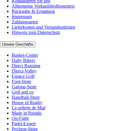
Kontaktieren Sie uns
Allgemeine Verkaufsbedingungen
Rückgabe & Erstattung
Impressum
Zahlungsarten
Lieferkosten und Versandoptionen
Hinweis zum Datenschutz
Unsere Geschäfte
Basket-Center
Daily Bikers
Direct Running
Direct-Volley
Espace Golf
Foot-Store
Galopp-Store
Golf and co
Handball-Store
House of Rugby
La sellerie de Maé
Made in Paradis
On-Fight
Padel-Expert
Pecheur-Store