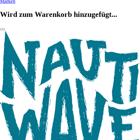
Marken
Wird zum Warenkorb hinzugefügt...