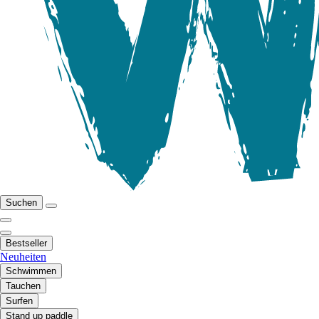
Suchen
Bestseller
Neuheiten
Schwimmen
Tauchen
Surfen
Stand up paddle