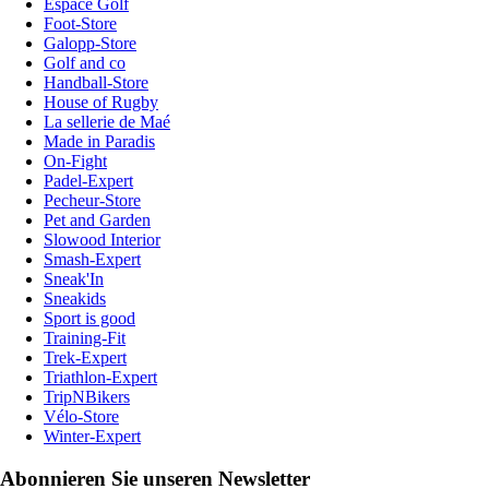
Espace Golf
Foot-Store
Galopp-Store
Golf and co
Handball-Store
House of Rugby
La sellerie de Maé
Made in Paradis
On-Fight
Padel-Expert
Pecheur-Store
Pet and Garden
Slowood Interior
Smash-Expert
Sneak'In
Sneakids
Sport is good
Training-Fit
Trek-Expert
Triathlon-Expert
TripNBikers
Vélo-Store
Winter-Expert
Abonnieren Sie unseren Newsletter