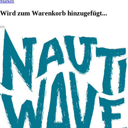
Marken
Wird zum Warenkorb hinzugefügt...