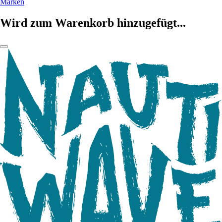
Marken
Wird zum Warenkorb hinzugefügt...