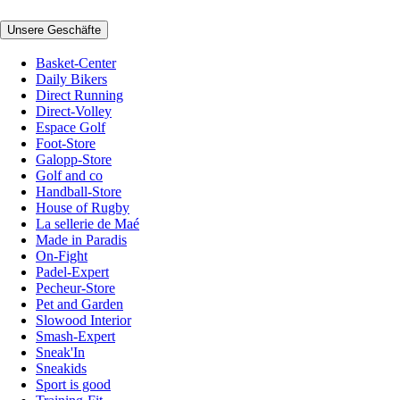
Unsere Geschäfte
Basket-Center
Daily Bikers
Direct Running
Direct-Volley
Espace Golf
Foot-Store
Galopp-Store
Golf and co
Handball-Store
House of Rugby
La sellerie de Maé
Made in Paradis
On-Fight
Padel-Expert
Pecheur-Store
Pet and Garden
Slowood Interior
Smash-Expert
Sneak'In
Sneakids
Sport is good