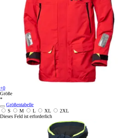
+0
Größe
*
Größentabelle
S
M
L
XL
2XL
Dieses Feld ist erforderlich