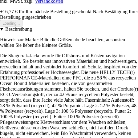
inkl. MwSt. zzgl.
Versandkosten
+16,77 €
für Ihre nächste Bestellung geschenkt
Nach Bestätigung Ihrer
Bestellung gutgeschrieben
Loading...
Beschreibung
Hinweis zur Marke: Bitte die Größentabelle beachten, ansonsten
wählen Sie lieber die kleinere Größe.
Die Skagerrak-Jacke wurde für Offshore- und Küstennavigation
entwickelt. Sie besteht aus innovativen Materialien und hochwertigem,
recyceltem Inhalt und verbindet Komfort mit Schutz, inspiriert von der
Erfahrung professioneller Hochseesegler. Die neue HELLY TECH(r)
PERFORMANCE-Materialien ohne PFC, die zu 58 % aus recycelten
Ocean Bound-Materialien bestehen, die von gesammelten
Fischereiausrüstungen stammen, halten Sie trocken, und der Cordura(r)
ECO-Verstärkungstoff, der zu 42 % aus recyceltem Polyester besteht,
sorgt dafür, dass Ihre Jacke viele Jahre hält. Faserninhalt: Außenstoff:
58 % Polyamid (recycelt), 42 % Polyamid. Lage 2: 52 % Polyester, 48
% Polyester (recycelt). Lage 3: 100 % Polyester (recycelt). Futter 2:
100 % Polyester (recycelt). Futter: 100 % Polyester (recycelt).
Pflegeanweisungen: Klettverschluss vor dem Waschen schließen,
Reißverschlüsse vor dem Waschen schließen, nicht auf den Druck
bügeln, nicht einweichen, kein Bio-Waschmittel verwenden, keinen