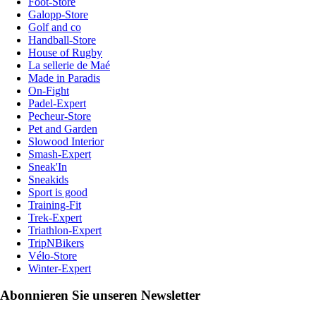
Foot-Store
Galopp-Store
Golf and co
Handball-Store
House of Rugby
La sellerie de Maé
Made in Paradis
On-Fight
Padel-Expert
Pecheur-Store
Pet and Garden
Slowood Interior
Smash-Expert
Sneak'In
Sneakids
Sport is good
Training-Fit
Trek-Expert
Triathlon-Expert
TripNBikers
Vélo-Store
Winter-Expert
Abonnieren Sie unseren Newsletter