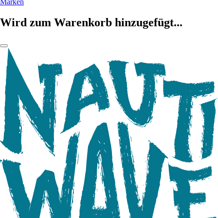
Marken
Wird zum Warenkorb hinzugefügt...