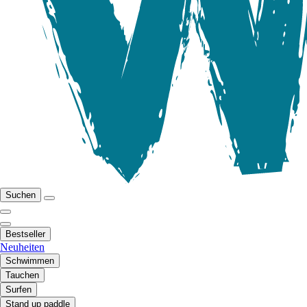
Suchen
Bestseller
Neuheiten
Schwimmen
Tauchen
Surfen
Stand up paddle