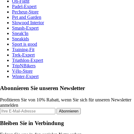
On-Fight
Padel-Expert
Pecheur-Store
Pet and Garden
Slowood Interior
Smash-Expert
Sneak'In
Sneakids
Sport is good
Training-Fit
Trek-Expert
Triathlon-Expert
TripNBikers
Vélo-Store
Winter-Expert
Abonnieren Sie unseren Newsletter
Profitieren Sie von 10% Rabatt, wenn Sie sich für unseren Newsletter
anmelden
Abonnieren
Bleiben Sie in Verbindung