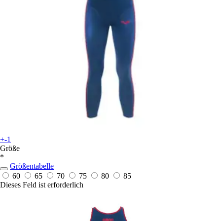
+-1
Größe
*
Größentabelle
60
65
70
75
80
85
Dieses Feld ist erforderlich