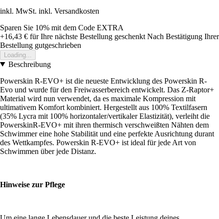
inkl. MwSt. inkl. Versandkosten
Sparen Sie 10%
mit dem Code
EXTRA
+16,43 €
für Ihre nächste Bestellung geschenkt
Nach Bestätigung Ihrer
Bestellung gutgeschrieben
Loading...
Beschreibung
Powerskin R-EVO+ ist die neueste Entwicklung des Powerskin R-
Evo und wurde für den Freiwasserbereich entwickelt. Das Z-Raptor+
Material wird nun verwendet, da es maximale Kompression mit
ultimativem Komfort kombiniert. Hergestellt aus 100% Textilfasern
(35% Lycra mit 100% horizontaler/vertikaler Elastizität), verleiht die
PowerskinR-EVO+ mit ihren thermisch verschweißten Nähten dem
Schwimmer eine hohe Stabilität und eine perfekte Ausrichtung durant
des Wettkampfes. Powerskin R-EVO+ ist ideal für jede Art von
Schwimmen über jede Distanz.
Hinweise zur Pflege
Um eine lange Lebensdauer und die beste Leistung deines