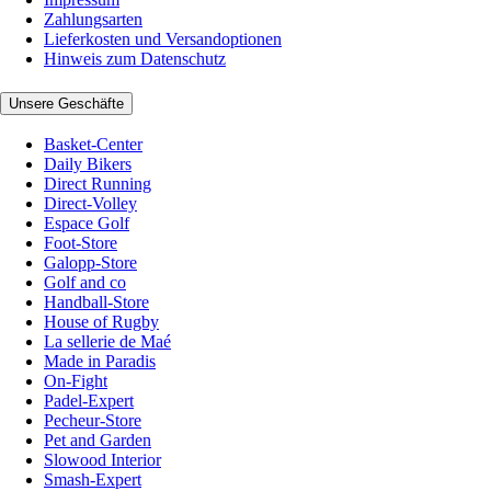
Zahlungsarten
Lieferkosten und Versandoptionen
Hinweis zum Datenschutz
Unsere Geschäfte
Basket-Center
Daily Bikers
Direct Running
Direct-Volley
Espace Golf
Foot-Store
Galopp-Store
Golf and co
Handball-Store
House of Rugby
La sellerie de Maé
Made in Paradis
On-Fight
Padel-Expert
Pecheur-Store
Pet and Garden
Slowood Interior
Smash-Expert