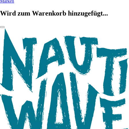
Marken
Wird zum Warenkorb hinzugefügt...