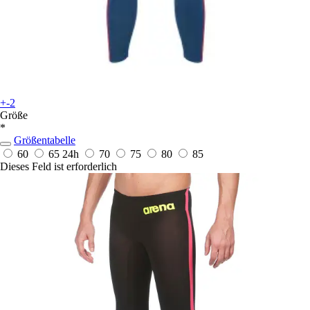
+-2
Größe
*
Größentabelle
60
65
24h
70
75
80
85
Dieses Feld ist erforderlich