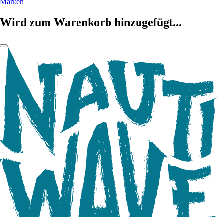
Marken
Wird zum Warenkorb hinzugefügt...