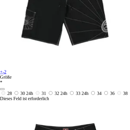
+-2
Größe
*
28
30
24h
31
32
24h
33
24h
34
36
38
Dieses Feld ist erforderlich