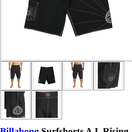
Billabong
Surfshorts A.I. Rising