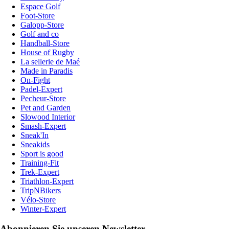
Espace Golf
Foot-Store
Galopp-Store
Golf and co
Handball-Store
House of Rugby
La sellerie de Maé
Made in Paradis
On-Fight
Padel-Expert
Pecheur-Store
Pet and Garden
Slowood Interior
Smash-Expert
Sneak'In
Sneakids
Sport is good
Training-Fit
Trek-Expert
Triathlon-Expert
TripNBikers
Vélo-Store
Winter-Expert
Abonnieren Sie unseren Newsletter