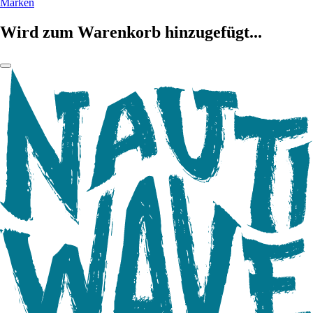
Marken
Wird zum Warenkorb hinzugefügt...