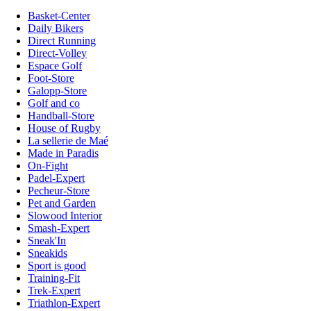
Basket-Center
Daily Bikers
Direct Running
Direct-Volley
Espace Golf
Foot-Store
Galopp-Store
Golf and co
Handball-Store
House of Rugby
La sellerie de Maé
Made in Paradis
On-Fight
Padel-Expert
Pecheur-Store
Pet and Garden
Slowood Interior
Smash-Expert
Sneak'In
Sneakids
Sport is good
Training-Fit
Trek-Expert
Triathlon-Expert