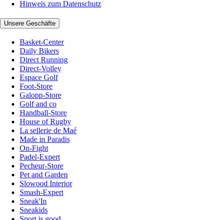
Hinweis zum Datenschutz
Unsere Geschäfte
Basket-Center
Daily Bikers
Direct Running
Direct-Volley
Espace Golf
Foot-Store
Galopp-Store
Golf and co
Handball-Store
House of Rugby
La sellerie de Maé
Made in Paradis
On-Fight
Padel-Expert
Pecheur-Store
Pet and Garden
Slowood Interior
Smash-Expert
Sneak'In
Sneakids
Sport is good