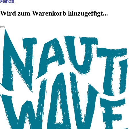
Marken
Wird zum Warenkorb hinzugefügt...