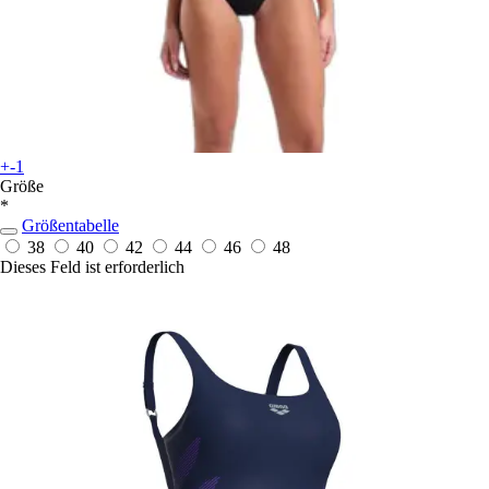
+-1
Größe
*
Größentabelle
38
40
42
44
46
48
Dieses Feld ist erforderlich