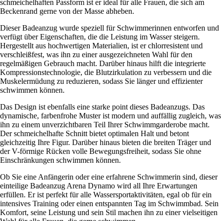
schmeichelhaften Passform ist er ideal für alle Frauen, die sich am
Beckenrand gerne von der Masse abheben.
Dieser Badeanzug wurde speziell für Schwimmerinnen entworfen und
verfügt über Eigenschaften, die die Leistung im Wasser steigern.
Hergestellt aus hochwertigen Materialien, ist er chlorresistent und
verschleißfest, was ihn zu einer ausgezeichneten Wahl für den
regelmäßigen Gebrauch macht. Darüber hinaus hilft die integrierte
Kompressionstechnologie, die Blutzirkulation zu verbessern und die
Muskelermüdung zu reduzieren, sodass Sie länger und effizienter
schwimmen können.
Das Design ist ebenfalls eine starke point dieses Badeanzugs. Das
dynamische, farbenfrohe Muster ist modern und auffällig zugleich, was
ihn zu einem unverzichtbaren Teil Ihrer Schwimmgarderobe macht.
Der schmeichelhafte Schnitt bietet optimalen Halt und betont
gleichzeitig Ihre Figur. Darüber hinaus bieten die breiten Träger und
der V-förmige Rücken volle Bewegungsfreiheit, sodass Sie ohne
Einschränkungen schwimmen können.
Ob Sie eine Anfängerin oder eine erfahrene Schwimmerin sind, dieser
einteilige Badeanzug Arena Dynamo wird all Ihre Erwartungen
erfüllen. Er ist perfekt für alle Wassersportaktivitäten, egal ob für ein
intensives Training oder einen entspannten Tag im Schwimmbad. Sein
Komfort, seine Leistung und sein Stil machen ihn zu einer vielseitigen