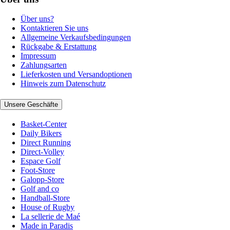
Über uns?
Kontaktieren Sie uns
Allgemeine Verkaufsbedingungen
Rückgabe & Erstattung
Impressum
Zahlungsarten
Lieferkosten und Versandoptionen
Hinweis zum Datenschutz
Unsere Geschäfte
Basket-Center
Daily Bikers
Direct Running
Direct-Volley
Espace Golf
Foot-Store
Galopp-Store
Golf and co
Handball-Store
House of Rugby
La sellerie de Maé
Made in Paradis