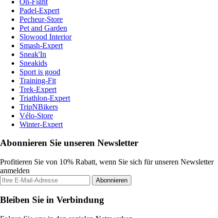
On-Fight
Padel-Expert
Pecheur-Store
Pet and Garden
Slowood Interior
Smash-Expert
Sneak'In
Sneakids
Sport is good
Training-Fit
Trek-Expert
Triathlon-Expert
TripNBikers
Vélo-Store
Winter-Expert
Abonnieren Sie unseren Newsletter
Profitieren Sie von 10% Rabatt, wenn Sie sich für unseren Newsletter
anmelden
Abonnieren
Bleiben Sie in Verbindung