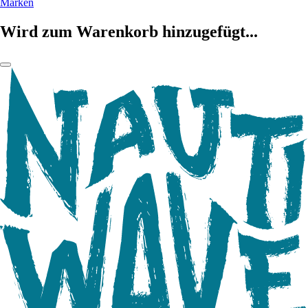
Marken
Wird zum Warenkorb hinzugefügt...