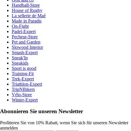
Handball-Store
House of Rugby
La sellerie de Maé
Made in Paradis
On-Fight
Padel-Expert
Pecheur-Store
Pet and Garden
Slowood Interior
Smash-Expert
Sneak'In
Sneakids
Sport is good
Training-Fit
Trek-Expert
Triathlon-Expert
TripNBikers
Vélo-Store
Winter-Expert
Abonnieren Sie unseren Newsletter
Profitieren Sie von 10% Rabatt, wenn Sie sich für unseren Newsletter
anmelden