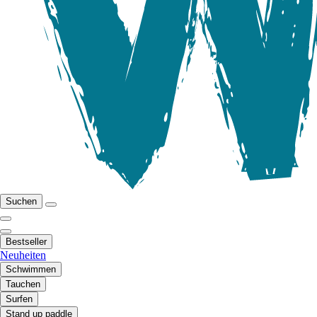
Suchen
Bestseller
Neuheiten
Schwimmen
Tauchen
Surfen
Stand up paddle