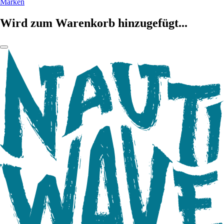
Marken
Wird zum Warenkorb hinzugefügt...