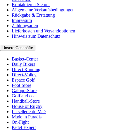
Kontaktieren Sie uns
Allgemeine Verkaufsbedingungen
Rückgabe & Erstattung
Impressum
Zahlungsarten
Lieferkosten und Versandoptionen
Hinweis zum Datenschutz
Unsere Geschäfte
Basket-Center
Daily Bikers
Direct Running
Direct-Volley
Espace Golf
Foot-Store
Galopp-Store
Golf and co
Handball-Store
House of Rugby
La sellerie de Maé
Made in Paradis
On-Fight
Padel-Expert