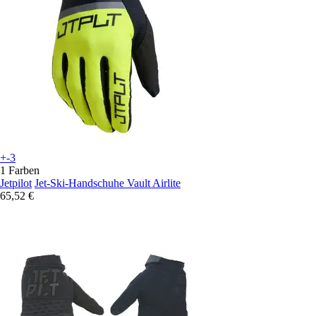
+-3
1 Farben
Jetpilot
Jet-Ski-Handschuhe Vault Airlite
65,52 €