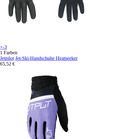
+-3
1 Farben
Jetpilot
Jet-Ski-Handschuhe Heatseeker
65,52 €