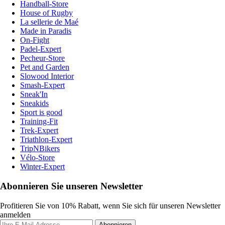
Handball-Store
House of Rugby
La sellerie de Maé
Made in Paradis
On-Fight
Padel-Expert
Pecheur-Store
Pet and Garden
Slowood Interior
Smash-Expert
Sneak'In
Sneakids
Sport is good
Training-Fit
Trek-Expert
Triathlon-Expert
TripNBikers
Vélo-Store
Winter-Expert
Abonnieren Sie unseren Newsletter
Profitieren Sie von 10% Rabatt, wenn Sie sich für unseren Newsletter
anmelden
Abonnieren