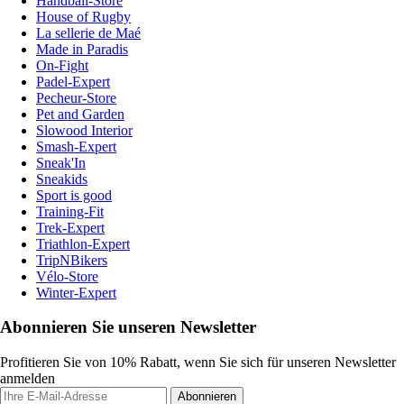
Handball-Store
House of Rugby
La sellerie de Maé
Made in Paradis
On-Fight
Padel-Expert
Pecheur-Store
Pet and Garden
Slowood Interior
Smash-Expert
Sneak'In
Sneakids
Sport is good
Training-Fit
Trek-Expert
Triathlon-Expert
TripNBikers
Vélo-Store
Winter-Expert
Abonnieren Sie unseren Newsletter
Profitieren Sie von 10% Rabatt, wenn Sie sich für unseren Newsletter
anmelden
Abonnieren