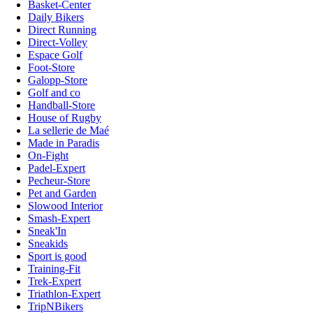
Basket-Center
Daily Bikers
Direct Running
Direct-Volley
Espace Golf
Foot-Store
Galopp-Store
Golf and co
Handball-Store
House of Rugby
La sellerie de Maé
Made in Paradis
On-Fight
Padel-Expert
Pecheur-Store
Pet and Garden
Slowood Interior
Smash-Expert
Sneak'In
Sneakids
Sport is good
Training-Fit
Trek-Expert
Triathlon-Expert
TripNBikers