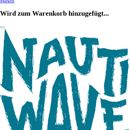
Marken
Wird zum Warenkorb hinzugefügt...