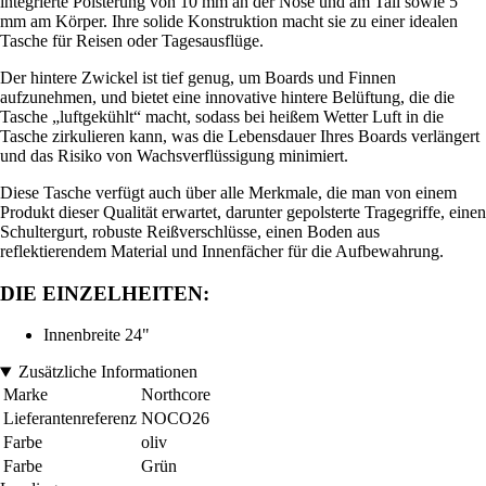
integrierte Polsterung von 10 mm an der Nose und am Tail sowie 5
mm am Körper. Ihre solide Konstruktion macht sie zu einer idealen
Tasche für Reisen oder Tagesausflüge.
Der hintere Zwickel ist tief genug, um Boards und Finnen
aufzunehmen, und bietet eine innovative hintere Belüftung, die die
Tasche „luftgekühlt“ macht, sodass bei heißem Wetter Luft in die
Tasche zirkulieren kann, was die Lebensdauer Ihres Boards verlängert
und das Risiko von Wachsverflüssigung minimiert.
Diese Tasche verfügt auch über alle Merkmale, die man von einem
Produkt dieser Qualität erwartet, darunter gepolsterte Tragegriffe, einen
Schultergurt, robuste Reißverschlüsse, einen Boden aus
reflektierendem Material und Innenfächer für die Aufbewahrung.
DIE EINZELHEITEN:
Innenbreite 24"
Zusätzliche Informationen
Marke
Northcore
Lieferantenreferenz
NOCO26
Farbe
oliv
Farbe
Grün