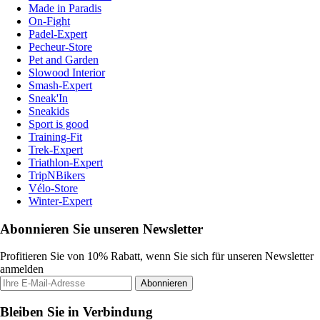
Made in Paradis
On-Fight
Padel-Expert
Pecheur-Store
Pet and Garden
Slowood Interior
Smash-Expert
Sneak'In
Sneakids
Sport is good
Training-Fit
Trek-Expert
Triathlon-Expert
TripNBikers
Vélo-Store
Winter-Expert
Abonnieren Sie unseren Newsletter
Profitieren Sie von 10% Rabatt, wenn Sie sich für unseren Newsletter
anmelden
Abonnieren
Bleiben Sie in Verbindung