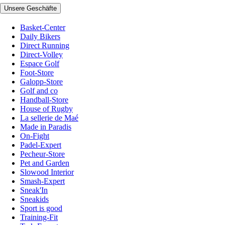
Unsere Geschäfte
Basket-Center
Daily Bikers
Direct Running
Direct-Volley
Espace Golf
Foot-Store
Galopp-Store
Golf and co
Handball-Store
House of Rugby
La sellerie de Maé
Made in Paradis
On-Fight
Padel-Expert
Pecheur-Store
Pet and Garden
Slowood Interior
Smash-Expert
Sneak'In
Sneakids
Sport is good
Training-Fit