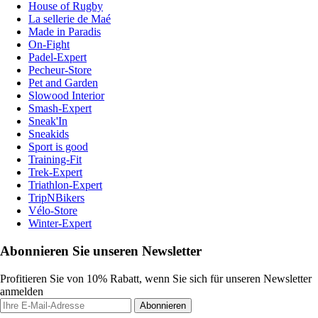
House of Rugby
La sellerie de Maé
Made in Paradis
On-Fight
Padel-Expert
Pecheur-Store
Pet and Garden
Slowood Interior
Smash-Expert
Sneak'In
Sneakids
Sport is good
Training-Fit
Trek-Expert
Triathlon-Expert
TripNBikers
Vélo-Store
Winter-Expert
Abonnieren Sie unseren Newsletter
Profitieren Sie von 10% Rabatt, wenn Sie sich für unseren Newsletter
anmelden
Abonnieren