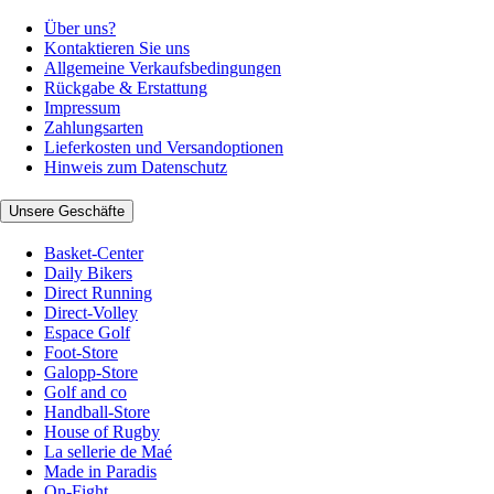
Über uns?
Kontaktieren Sie uns
Allgemeine Verkaufsbedingungen
Rückgabe & Erstattung
Impressum
Zahlungsarten
Lieferkosten und Versandoptionen
Hinweis zum Datenschutz
Unsere Geschäfte
Basket-Center
Daily Bikers
Direct Running
Direct-Volley
Espace Golf
Foot-Store
Galopp-Store
Golf and co
Handball-Store
House of Rugby
La sellerie de Maé
Made in Paradis
On-Fight