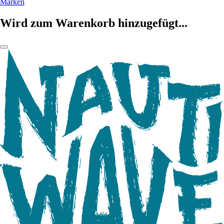
Marken
Wird zum Warenkorb hinzugefügt...