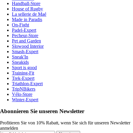
Handball-Store
House of Rugby
La sellerie de Maé
Made in Paradis
On-Fight
Padel-Expert
Pecheur-Store
Pet and Garden
Slowood Interior
Smash-Expert
Sneak'In
Sneakids
Sport is good
Training-Fit
Trek-Expert
Triathlon-Expert
TripNBikers
Vélo-Store
Winter-Expert
Abonnieren Sie unseren Newsletter
Profitieren Sie von 10% Rabatt, wenn Sie sich für unseren Newsletter
anmelden