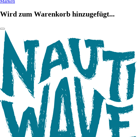
Marken
Wird zum Warenkorb hinzugefügt...