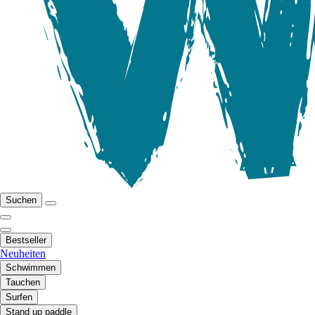
Suchen
Bestseller
Neuheiten
Schwimmen
Tauchen
Surfen
Stand up paddle