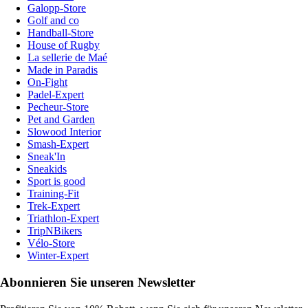
Galopp-Store
Golf and co
Handball-Store
House of Rugby
La sellerie de Maé
Made in Paradis
On-Fight
Padel-Expert
Pecheur-Store
Pet and Garden
Slowood Interior
Smash-Expert
Sneak'In
Sneakids
Sport is good
Training-Fit
Trek-Expert
Triathlon-Expert
TripNBikers
Vélo-Store
Winter-Expert
Abonnieren Sie unseren Newsletter