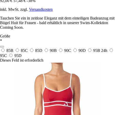
92,00 €
57,48 €
-38%
inkl. MwSt. zzgl.
Versandkosten
Tauchen Sie ein in zeitlose Eleganz mit dem einteiligen Badeanzug mit
Bügel Huit für Frauen - bald erhältlich in unserer Swim-Kollektion
Coming Soon.
Größe
*
85B
85C
85D
90B
90C
90D
95B
24h
95C
95D
Dieses Feld ist erforderlich